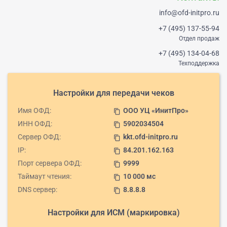
info@ofd-initpro.ru
+7 (495) 137-55-94
Отдел продаж
+7 (495) 134-04-68
Техподдержка
Настройки для передачи чеков
Имя ОФД:
ООО УЦ «ИнитПро»
content_copy
ИНН ОФД:
5902034504
content_copy
Сервер ОФД:
kkt.ofd-initpro.ru
content_copy
IP:
84.201.162.163
content_copy
Порт сервера ОФД:
9999
content_copy
Таймаут чтения:
10 000 мс
content_copy
DNS сервер:
8.8.8.8
content_copy
Настройки для ИСМ (маркировка)