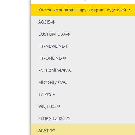
Кассовые аппараты других производителей
AQSI5-Ф
CUSTOM Q3X-Ф
FIT-NEWLINE-F
FIT-ONLINE-Ф
FN-1.online/ФАС
MicroPay-ФАС
TZ Pro-F
WNJI-003Ф
ZEBRA-EZ320-Ф
АГАТ 1Ф