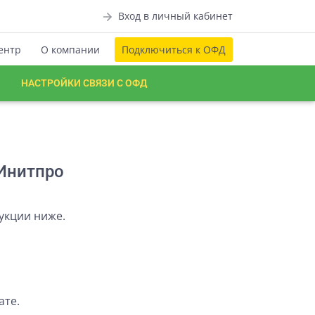
Вход
в личный кабинет
ентр
О компании
Подключиться
к ОФД
НАСТРОЙКИ СВЯЗИ С ОФД
 Инитпро
рукции ниже.
ате.