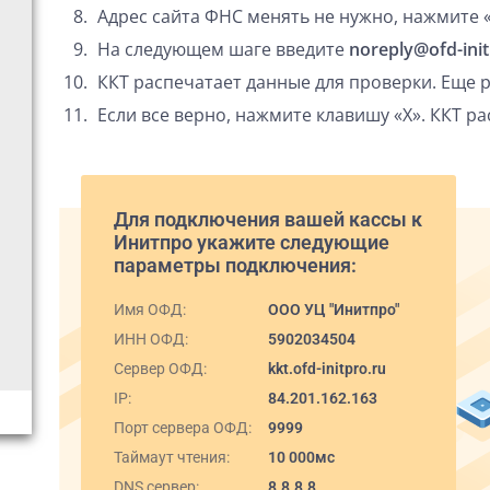
Адрес сайта ФНС менять не нужно, нажмите 
На следующем шаге введите
noreply@ofd-init
ККТ распечатает данные для проверки. Еще р
Если все верно, нажмите клавишу «Х». ККТ ра
Для подключения вашей кассы к
Инитпро укажите следующие
параметры подключения:
Имя ОФД:
ООО УЦ "Инитпро"
ИНН ОФД:
5902034504
Сервер ОФД:
kkt.ofd-initpro.ru
IP:
84.201.162.163
Порт сервера ОФД:
9999
Таймаут чтения:
10 000мс
DNS сервер:
8.8.8.8