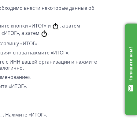
обходимо внести некоторые данные об
ите кнопки «ИТОГ» и
, а затем
 «ИТОГ», а затем
.
клавишу «ИТОГ».
Напишите нам!
ация» снова нажмите «ИТОГ».
те с ИНН вашей организации и нажмите
алогично.
именование».
ите «ИТОГ».
mail
. .
Нажмите «ИТОГ».