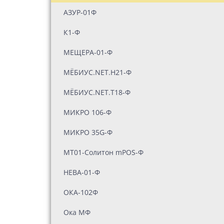
АЗУР-01Ф
К1-Ф
МЕЩЕРА-01-Ф
МЁБИУС.NET.H21-Ф
МЁБИУС.NET.T18-Ф
МИКРО 106-Ф
МИКРО 35G-Ф
МТ01-Солитон mPOS-Ф
НЕВА-01-Ф
ОКА-102Ф
Ока МФ