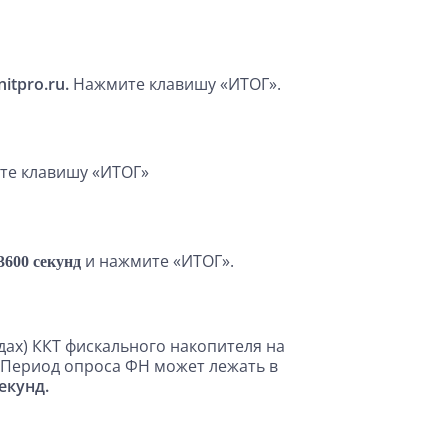
nitpro.ru.
Нажмите клавишу «ИТОГ».
те клавишу «ИТОГ»
и нажмите «ИТОГ».
 3600 секунд
ндах) ККТ фискального накопителя на
 Период опроса ФН может лежать в
екунд.