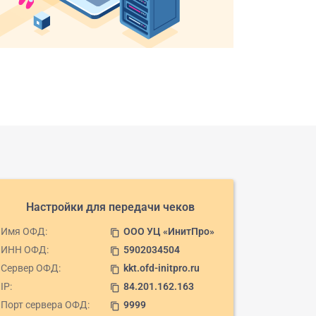
Настройки для передачи чеков
Имя ОФД:
ООО УЦ «ИнитПро»
content_copy
ИНН ОФД:
5902034504
content_copy
Сервер ОФД:
kkt.ofd-initpro.ru
content_copy
IP:
84.201.162.163
content_copy
Порт сервера ОФД:
9999
content_copy