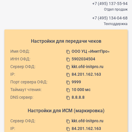
+7 (495) 137-55-94
Отдел продаж
+7 (495) 134-04-68
Техподдержка
Настройки для передачи чеков
Имя ОФД:
ООО УЦ «ИнитПро»
content_copy
ИНН ОФД:
5902034504
content_copy
Сервер ОФД:
kkt.ofd-initpro.ru
content_copy
IP:
84.201.162.163
content_copy
Порт сервера ОФД:
9999
content_copy
Таймаут чтения:
10 000 мс
content_copy
DNS сервер:
8.8.8.8
content_copy
Настройки для ИСМ (маркировка)
Сервер ОФД:
kkt.ofd-initpro.ru
content_copy
IP:
84.201.162.163
content_copy