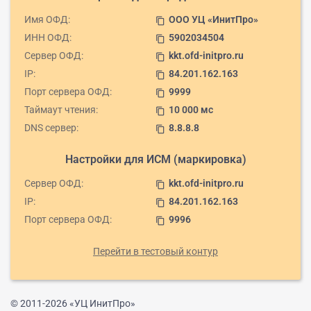
Имя ОФД:
ООО УЦ «ИнитПро»
content_copy
ИНН ОФД:
5902034504
content_copy
Сервер ОФД:
kkt.ofd-initpro.ru
content_copy
IP:
84.201.162.163
content_copy
Порт сервера ОФД:
9999
content_copy
Таймаут чтения:
10 000 мс
content_copy
DNS сервер:
8.8.8.8
content_copy
Настройки для ИСМ (маркировка)
Сервер ОФД:
kkt.ofd-initpro.ru
content_copy
IP:
84.201.162.163
content_copy
Порт сервера ОФД:
9996
content_copy
Перейти в тестовый контур
© 2011-2026 «УЦ ИнитПро»