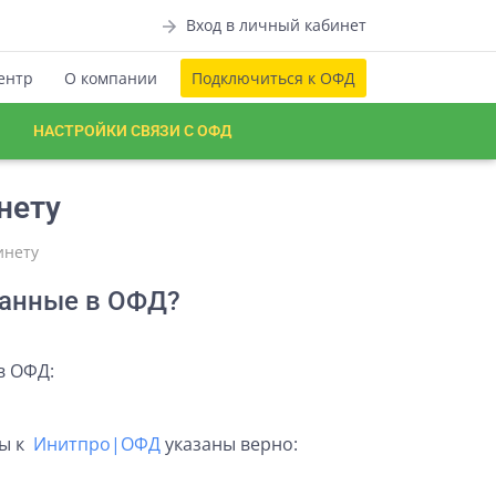
Вход
в личный кабинет
ентр
О компании
Подключиться
к ОФД
НАСТРОЙКИ СВЯЗИ С ОФД
нету
инету
данные в ОФД?
в ОФД:
сы к
Инитпро|ОФД
указаны верно: