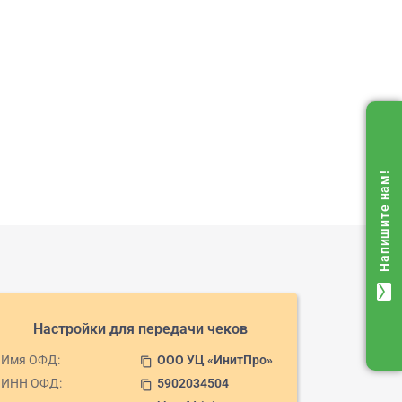
Напишите нам!
mail
Настройки для передачи чеков
Имя ОФД:
ООО УЦ «ИнитПро»
content_copy
ИНН ОФД:
5902034504
content_copy