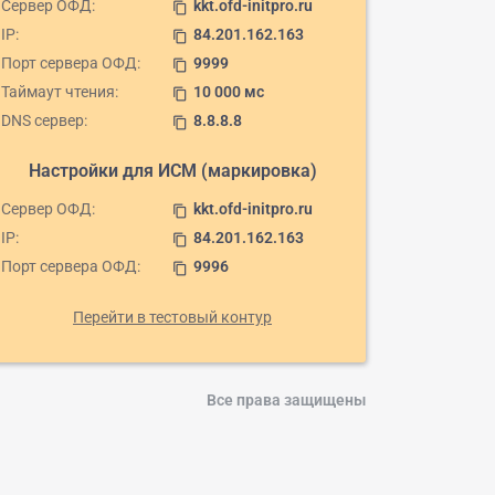
Сервер ОФД:
kkt.ofd-initpro.ru
content_copy
IP:
84.201.162.163
content_copy
Порт сервера ОФД:
9999
content_copy
Таймаут чтения:
10 000 мс
content_copy
DNS сервер:
8.8.8.8
content_copy
Настройки для ИСМ (маркировка)
Сервер ОФД:
kkt.ofd-initpro.ru
content_copy
IP:
84.201.162.163
content_copy
Порт сервера ОФД:
9996
content_copy
Перейти в тестовый контур
Все права защищены